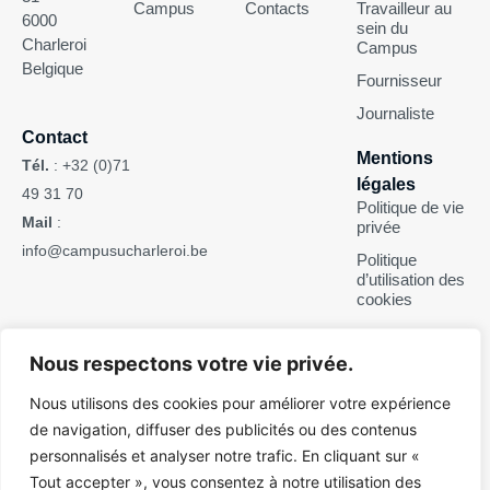
Campus
Contacts
Travailleur au
6000
sein du
Charleroi
Campus
Belgique
Fournisseur
Journaliste
Contact
Mentions
Tél.
:
+32 (0)71
légales
49 31 70
Politique de vie
Mail
:
privée
info@campusucharleroi.be
Politique
d’utilisation des
cookies
Suivez-nous
Nous respectons votre vie privée.
Nous utilisons des cookies pour améliorer votre expérience
de navigation, diffuser des publicités ou des contenus
personnalisés et analyser notre trafic. En cliquant sur «
Pour des raisons d’ergonomie de lecture, ce site web n’est pas
Tout accepter », vous consentez à notre utilisation des
rédigé en écriture inclusive. Il s’adresse néanmoins tant aux