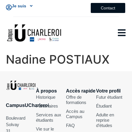
Je suis
Contact
Nadine POSTIAUX
À propos
Accès rapide
Votre profil
Historique
Offre de
Futur étudiant
formations
CampusUCharleroi
Partenaires
Étudiant
Accès au
Services aux
Adulte en
Campus
Boulevard
étudiants
reprise
Solvay
FAQ
d’études
Vie sur le
31