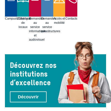
CampusUCharleroi
Catalogue
Demandes
Demandes
Accès et
Contacts
de
au
au
mobilité
locaux
service
service
informatique
infrastructures
et
audiovisuel
Découvrez nos
institutions
d’excellence
Découvrir