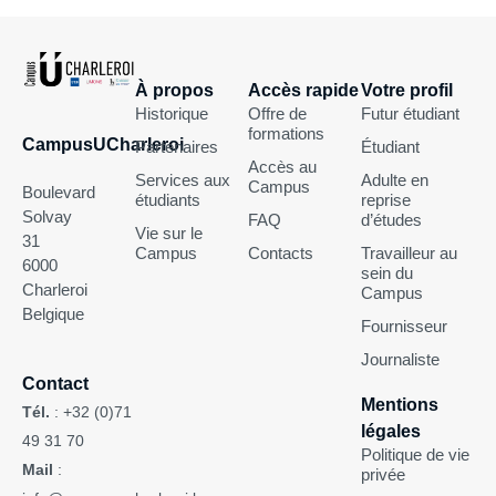
À propos
Accès rapide
Votre profil
Historique
Offre de
Futur étudiant
formations
CampusUCharleroi
Partenaires
Étudiant
Accès au
Services aux
Adulte en
Campus
Boulevard
étudiants
reprise
Solvay
FAQ
d’études
Vie sur le
31
Campus
Contacts
Travailleur au
6000
sein du
Charleroi
Campus
Belgique
Fournisseur
Journaliste
Contact
Mentions
Tél.
:
+32 (0)71
légales
49 31 70
Politique de vie
Mail
:
privée