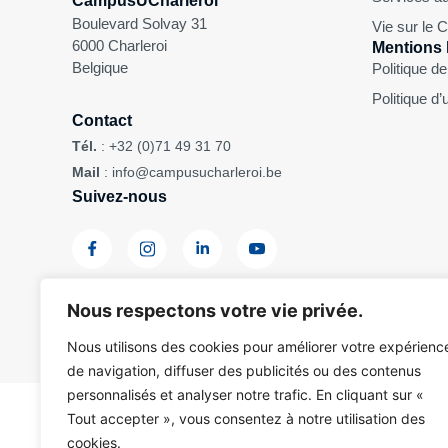
CampusUCharleroi
Boulevard Solvay 31
Vie sur le
6000 Charleroi
Mentions 
Belgique
Politique de
Politique d’
Contact
Tél.
:
+32 (0)71 49 31 70
Mail
:
info@campusucharleroi.be
Suivez-nous
Nous respectons votre vie privée.
Pour des raisons d’ergonomie de lecture, ce site web n’est
Nous utilisons des cookies pour améliorer votre expérienc
de navigation, diffuser des publicités ou des contenus
Copyright © 2026 CampusUCharleroi – ASBL Centre Universitare 
personnalisés et analyser notre trafic. En cliquant sur «
Tout accepter », vous consentez à notre utilisation des
cookies.