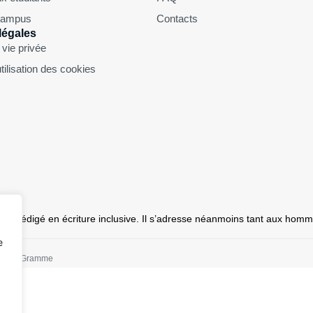
 Campus
Contacts
légales
 vie privée
utilisation des cookies
 pas rédigé en écriture inclusive. Il s’adresse néanmoins tant aux ho
e
Zénobe Gramme