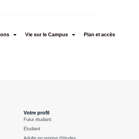
ions
Vie sur le Campus
Plan et accès
Votre profil
Futur étudiant
Étudiant
Adulte en reprise d’études