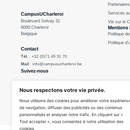
Partenaires
Services au
CampusUCharleroi
Boulevard Solvay 31
Vie sur le
6000 Charleroi
Mentions 
Belgique
Politique de
Politique d’
Contact
Tél.
:
+32 (0)71 49 31 70
Mail
:
info@campusucharleroi.be
Suivez-nous
Nous respectons votre vie privée.
Nous utilisons des cookies pour améliorer votre expérienc
Pour des raisons d’ergonomie de lecture, ce site web n’est
de navigation, diffuser des publicités ou des contenus
personnalisés et analyser notre trafic. En cliquant sur «
Tout accepter », vous consentez à notre utilisation des
Copyright © 2026 CampusUCharleroi – ASBL Centre Universitare 
cookies.