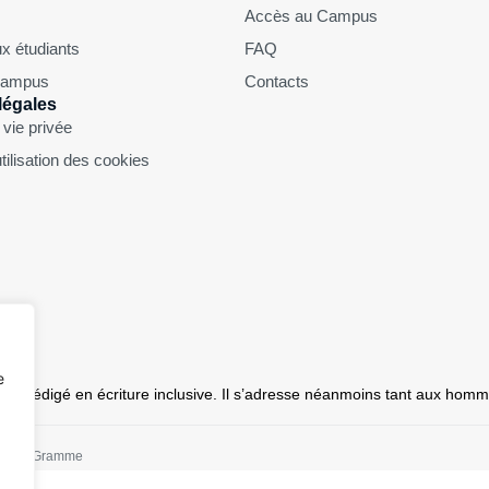
Accès au Campus
x étudiants
FAQ
 Campus
Contacts
légales
 vie privée
utilisation des cookies
e
 pas rédigé en écriture inclusive. Il s’adresse néanmoins tant aux ho
Zénobe Gramme