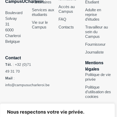
CampusUCharleroi
Partenaires
Étudiant
Accès au
Services aux
Adulte en
Campus
Boulevard
étudiants
reprise
Solvay
FAQ
d’études
Vie sur le
31
Campus
Contacts
Travailleur au
6000
sein du
Charleroi
Campus
Belgique
Fournisseur
Journaliste
Contact
Mentions
Tél.
:
+32 (0)71
légales
49 31 70
Politique de vie
Mail
:
privée
info@campusucharleroi.be
Politique
d’utilisation des
cookies
Suivez-nous
Nous respectons votre vie privée.