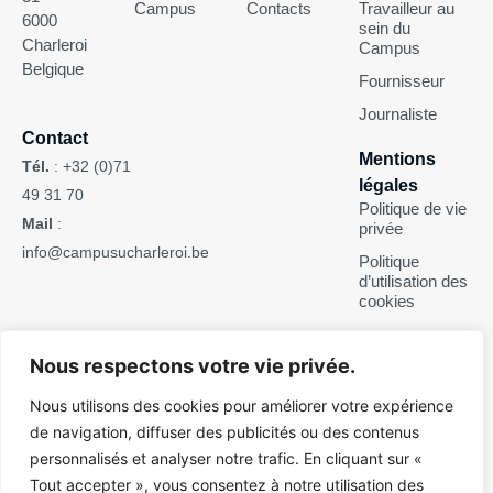
Campus
Contacts
Travailleur au
6000
sein du
Charleroi
Campus
Belgique
Fournisseur
Journaliste
Contact
Mentions
Tél.
:
+32 (0)71
légales
49 31 70
Politique de vie
Mail
:
privée
info@campusucharleroi.be
Politique
d’utilisation des
cookies
Suivez-nous
Nous respectons votre vie privée.
Nous utilisons des cookies pour améliorer votre expérience
de navigation, diffuser des publicités ou des contenus
personnalisés et analyser notre trafic. En cliquant sur «
Pour des raisons d’ergonomie de lecture, ce site web n’est pas
Tout accepter », vous consentez à notre utilisation des
rédigé en écriture inclusive. Il s’adresse néanmoins tant aux