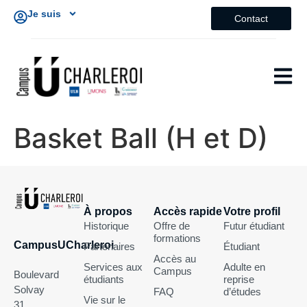
Je suis
Contact
Basket Ball (H et D)
À propos
Accès rapide
Votre profil
Historique
Offre de
Futur étudiant
formations
CampusUCharleroi
Partenaires
Étudiant
Accès au
Services aux
Adulte en
Campus
Boulevard
étudiants
reprise
Solvay
FAQ
d’études
Vie sur le
31