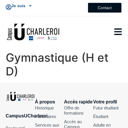
Je suis
Contact
Gymnastique (H et
D)
À propos
Accès rapide
Votre profil
Historique
Offre de
Futur étudiant
formations
CampusUCharleroi
Partenaires
Étudiant
Accès au
Services aux
Adulte en
Campus