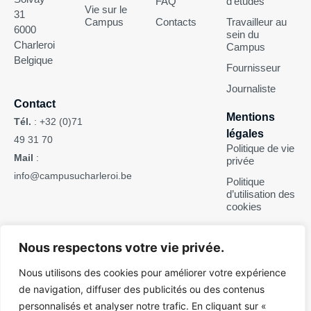
FAQ
d’études
Vie sur le
31
Campus
Contacts
Travailleur au
6000
sein du
Charleroi
Campus
Belgique
Fournisseur
Journaliste
Contact
Mentions
Tél.
:
+32 (0)71
légales
49 31 70
Politique de vie
Mail
:
privée
info@campusucharleroi.be
Politique
d’utilisation des
cookies
Suivez-nous
Nous respectons votre vie privée.
Nous utilisons des cookies pour améliorer votre expérience
de navigation, diffuser des publicités ou des contenus
personnalisés et analyser notre trafic. En cliquant sur «
Pour des raisons d’ergonomie de lecture, ce site web n’est pas