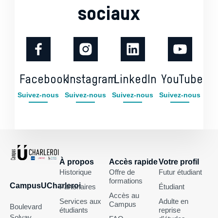
sociaux
Facebook
Instagram
LinkedIn
YouTube
Suivez-nous
Suivez-nous
Suivez-nous
Suivez-nous
À propos
Accès rapide
Votre profil
Historique
Offre de
Futur étudiant
formations
CampusUCharleroi
Partenaires
Étudiant
Accès au
Services aux
Adulte en
Campus
Boulevard
étudiants
reprise
Solvay