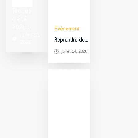
Campus
Blocus
d’été
2026 :
Évènement
réviser à
juillet 26,
Reprendre des
2026
Charleroi,
études en
ouvert à
juillet 14, 2026
horaire décalé
tous les
à Charleroi : ce
étudiants
que racontent
du Pôle
les diplômés
hainuyer
de l’UMONS