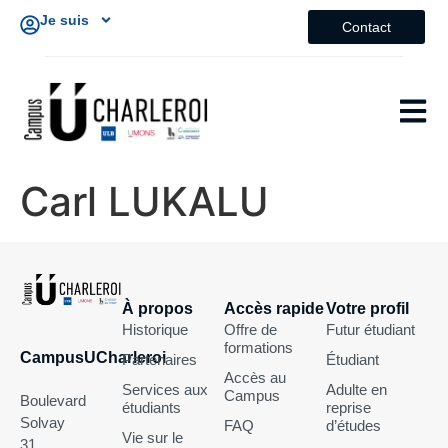
Je suis
Contact
Carl LUKALU
À propos
Accès rapide
Votre profil
Historique
Offre de
Futur étudiant
formations
CampusUCharleroi
Partenaires
Étudiant
Accès au
Services aux
Adulte en
Campus
Boulevard
étudiants
reprise
Solvay
FAQ
d’études
Vie sur le
31