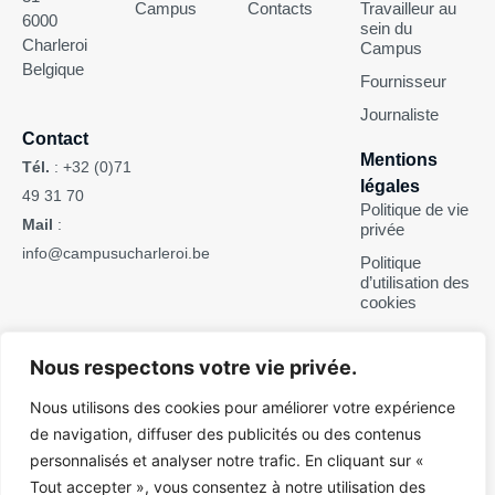
Campus
Contacts
Travailleur au
6000
sein du
Charleroi
Campus
Belgique
Fournisseur
Journaliste
Contact
Mentions
Tél.
:
+32 (0)71
légales
49 31 70
Politique de vie
Mail
:
privée
info@campusucharleroi.be
Politique
d’utilisation des
cookies
Suivez-nous
Nous respectons votre vie privée.
Nous utilisons des cookies pour améliorer votre expérience
de navigation, diffuser des publicités ou des contenus
personnalisés et analyser notre trafic. En cliquant sur «
Pour des raisons d’ergonomie de lecture, ce site web n’est pas
Tout accepter », vous consentez à notre utilisation des
rédigé en écriture inclusive. Il s’adresse néanmoins tant aux