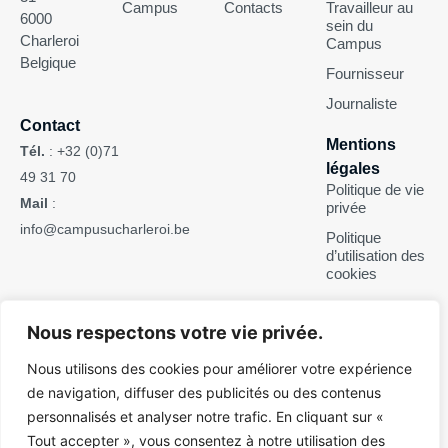
Campus
Contacts
Travailleur au
6000
sein du
Charleroi
Campus
Belgique
Fournisseur
Journaliste
Contact
Mentions
Tél.
:
+32 (0)71
légales
49 31 70
Politique de vie
Mail
:
privée
info@campusucharleroi.be
Politique
d’utilisation des
cookies
Suivez-nous
Nous respectons votre vie privée.
Nous utilisons des cookies pour améliorer votre expérience
de navigation, diffuser des publicités ou des contenus
personnalisés et analyser notre trafic. En cliquant sur «
Pour des raisons d’ergonomie de lecture, ce site web n’est pas
Tout accepter », vous consentez à notre utilisation des
rédigé en écriture inclusive. Il s’adresse néanmoins tant aux