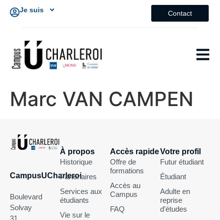
Je suis
Contact
Marc VAN CAMPEN
À propos
Accès rapide
Votre profil
Historique
Offre de
Futur étudiant
formations
CampusUCharleroi
Partenaires
Étudiant
Accès au
Services aux
Adulte en
Campus
Boulevard
étudiants
reprise
Solvay
FAQ
d’études
Vie sur le
31