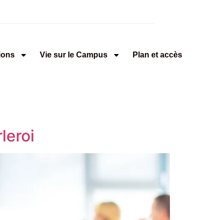
ions
Vie sur le Campus
Plan et accès
leroi