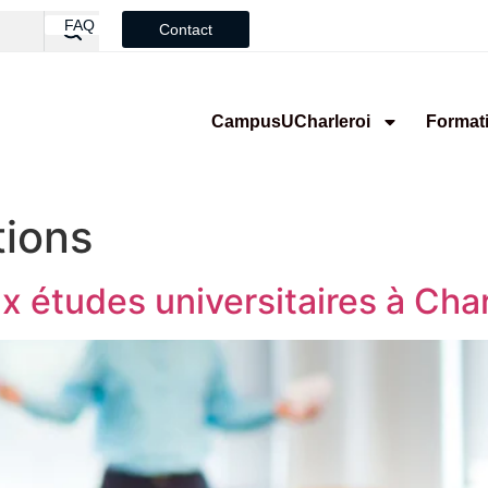
FAQ
Contact
CampusUCharleroi
Format
tions
x études universitaires à Char