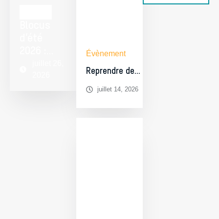
Campus
Blocus
d’été
2026 :
Évènement
réviser à
juillet 26,
Reprendre des
2026
Charleroi,
études en
ouvert à
juillet 14, 2026
horaire décalé
tous les
à Charleroi : ce
étudiants
que racontent
du Pôle
les diplômés
hainuyer
de l’UMONS