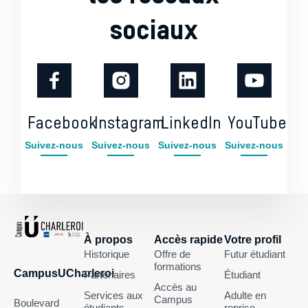
sociaux
Facebook
Instagram
LinkedIn
YouTube
Suivez-nous
Suivez-nous
Suivez-nous
Suivez-nous
À propos
Accès rapide
Votre profil
Historique
Offre de
Futur étudiant
formations
CampusUCharleroi
Partenaires
Étudiant
Accès au
Services aux
Adulte en
Campus
Boulevard
étudiants
reprise