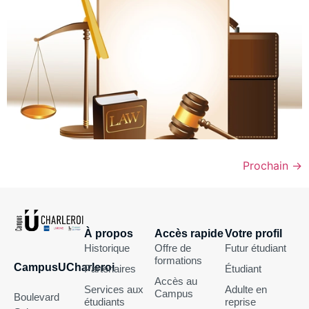
Prochain
→
À propos
Accès rapide
Votre profil
Historique
Offre de
Futur étudiant
formations
CampusUCharleroi
Partenaires
Étudiant
Accès au
Services aux
Adulte en
Campus
Boulevard
étudiants
reprise