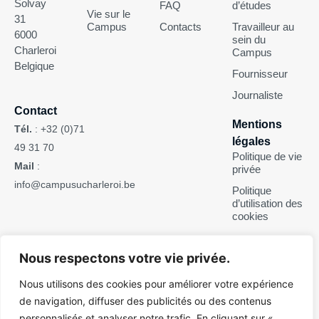
Solvay
FAQ
d’études
Vie sur le
31
Campus
Contacts
Travailleur au
6000
sein du
Charleroi
Campus
Belgique
Fournisseur
Journaliste
Contact
Mentions
Tél.
:
+32 (0)71
légales
49 31 70
Politique de vie
Mail
:
privée
info@campusucharleroi.be
Politique
d’utilisation des
cookies
Suivez-nous
Nous respectons votre vie privée.
Nous utilisons des cookies pour améliorer votre expérience
de navigation, diffuser des publicités ou des contenus
personnalisés et analyser notre trafic. En cliquant sur «